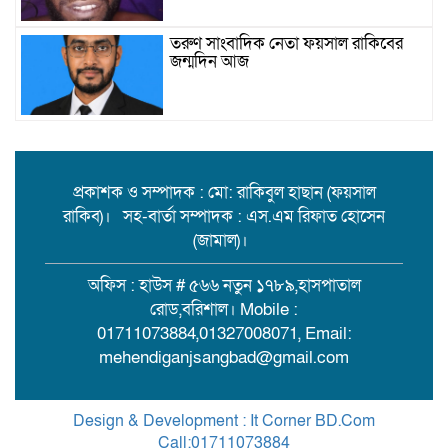
তরুণ সাংবাদিক নেতা ফয়সাল রাকিবের
জন্মদিন আজ
বিশ্ববাজারে কমল তেলের দাম
প্রকাশক ও সম্পাদক : মো: রাকিবুল হাছান (ফয়সাল
রাকিব)। সহ-বার্তা সম্পাদক : এস.এম রিফাত হোসেন
মামলা-হামলা-নির্বাসন পেরিয়ে সেবায়
(জামাল)।
উলানিয়ার মন জয়, ইউপি নির্বাচনে
বিএনপির সমর্থন চান ‘মানবিক মামুন’!
অফিস : হাউস # ৫৬৬ নতুন ১৭৮৯,হাসপাতাল
রোড,বরিশাল। Mobile :
বিয়ের দাওয়াত শেষে ফেরা হলো না:
01711073884,01327008071, Email:
মেহেন্দীগঞ্জে ট্রলার থেকে পড়ে কিশোর
mehendiganjsangbad@gmail.com
নিখোঁজ
আন্তঃজেলা ডাকাত চক্রের সদস্য রাসেল
Design & Development : It Corner BD.Com
মিয়া গ্রেপ্তার
Call:01711073884