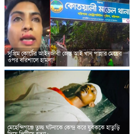
সুপ্রিম কোর্টের আইনজীবী জেড আই খান পান্নার মেয়ের
ওপর বরিশালে হামলা!
মেহেন্দিগঞ্জে তুচ্ছ ঘটনাকে কেন্দ্র করে যুবককে হাতুড়ি