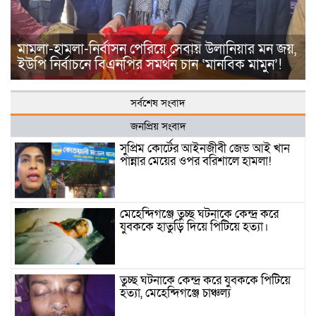
মামলা-হামলা-নির্বাসন পেরিয়ে সেবায় উলানিয়ার মন জয়,
ইউপি নির্বাচনে বিএনপির সমর্থন চান ‘মানবিক মামুন’!
সর্বশেষ সংবাদ
জনপ্রিয় সংবাদ
সুপ্রিম কোর্টের আইনজীবী জেড আই খান
পান্নার মেয়ের ওপর বরিশালে হামলা!
মেহেন্দিগঞ্জে তুচ্ছ ঘটনাকে কেন্দ্র করে
যুবককে হাতুড়ি দিয়ে পিটিয়ে হত্যা।
তুচ্ছ ঘটনাকে কেন্দ্র করে যুবককে পিটিয়ে
হত্যা, মেহেন্দিগঞ্জে চাঞ্চল্য