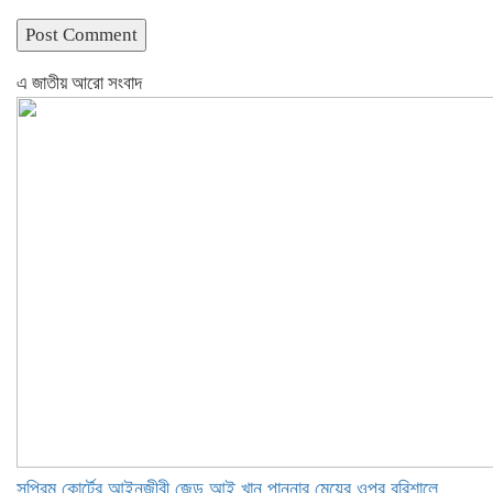
এ জাতীয় আরো সংবাদ
সুপ্রিম কোর্টের আইনজীবী জেড আই খান পান্নার মেয়ের ওপর বরিশালে