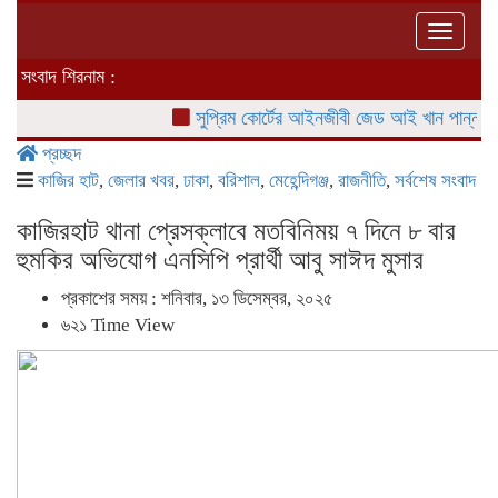
Toggle
naviga
সংবাদ শিরনাম :
সুপ্রিম কোর্টের আইনজীবী জেড আই খান পান্নার মেয়ের 
প্রচ্ছদ
কাজির হাট
,
জেলার খবর
,
ঢাকা
,
বরিশাল
,
মেহেন্দিগঞ্জ
,
রাজনীতি
,
সর্বশেষ সংবাদ
কাজিরহাট থানা প্রেসক্লাবে মতবিনিময় ৭ দিনে ৮ বার
হুমকির অভিযোগ এনসিপি প্রার্থী আবু সাঈদ মুসার
প্রকাশের সময় : শনিবার, ১৩ ডিসেম্বর, ২০২৫
৬২১ Time View