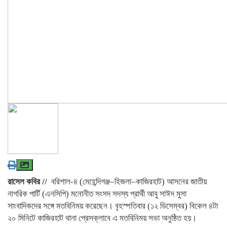
রাসেল কবির //
বরিশাল-৪ (মেহেন্দিগঞ্জ–হিজলা–কাজিরহাট) আসনের জাতীয়
নাগরিক পার্টি (এনসিপি) মনোনীত সংসদ সদস্য প্রার্থী আবু সাঈদ মুসা
সাংবাদিকদের সঙ্গে মতবিনিময় করেছেন। বৃহস্পতিবার (১২ ডিসেম্বর) বিকেল ৪টা
২০ মিনিটে কাজিরহাট থানা প্রেসক্লাবে এ মতবিনিময় সভা অনুষ্ঠিত হয়।