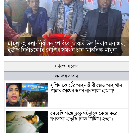
মামলা-হামলা-নির্বাসন পেরিয়ে সেবায় উলানিয়ার মন জয়,
ইউপি নির্বাচনে বিএনপির সমর্থন চান ‘মানবিক মামুন’!
সর্বশেষ সংবাদ
জনপ্রিয় সংবাদ
সুপ্রিম কোর্টের আইনজীবী জেড আই খান
পান্নার মেয়ের ওপর বরিশালে হামলা!
মেহেন্দিগঞ্জে তুচ্ছ ঘটনাকে কেন্দ্র করে
যুবককে হাতুড়ি দিয়ে পিটিয়ে হত্যা।