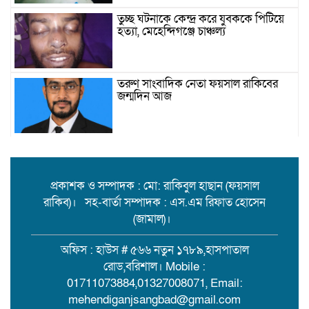
তুচ্ছ ঘটনাকে কেন্দ্র করে যুবককে পিটিয়ে
হত্যা, মেহেন্দিগঞ্জে চাঞ্চল্য
তরুণ সাংবাদিক নেতা ফয়সাল রাকিবের
জন্মদিন আজ
বিশ্ববাজারে কমল তেলের দাম
প্রকাশক ও সম্পাদক : মো: রাকিবুল হাছান (ফয়সাল
রাকিব)। সহ-বার্তা সম্পাদক : এস.এম রিফাত হোসেন
মামলা-হামলা-নির্বাসন পেরিয়ে সেবায়
(জামাল)।
উলানিয়ার মন জয়, ইউপি নির্বাচনে
বিএনপির সমর্থন চান ‘মানবিক মামুন’!
অফিস : হাউস # ৫৬৬ নতুন ১৭৮৯,হাসপাতাল
রোড,বরিশাল। Mobile :
বিয়ের দাওয়াত শেষে ফেরা হলো না:
01711073884,01327008071, Email:
মেহেন্দীগঞ্জে ট্রলার থেকে পড়ে কিশোর
mehendiganjsangbad@gmail.com
নিখোঁজ