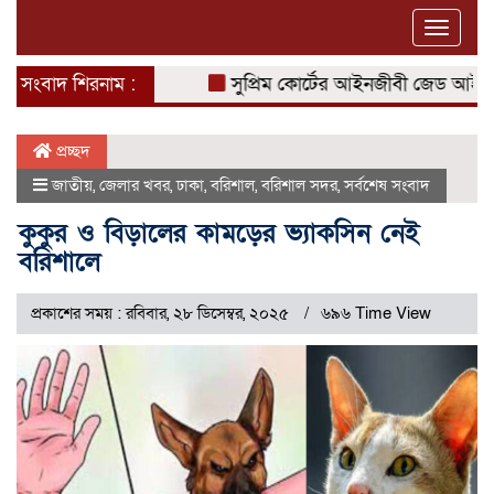
Toggle
naviga
সংবাদ শিরনাম :
সুপ্রিম কোর্টের আইনজীবী জেড আই খান পা
প্রচ্ছদ
জাতীয়
,
জেলার খবর
,
ঢাকা
,
বরিশাল
,
বরিশাল সদর
,
সর্বশেষ সংবাদ
কুকুর ও বিড়ালের কামড়ের ভ্যাকসিন নেই
বরিশালে
প্রকাশের সময় : রবিবার, ২৮ ডিসেম্বর, ২০২৫
৬৯৬ Time View