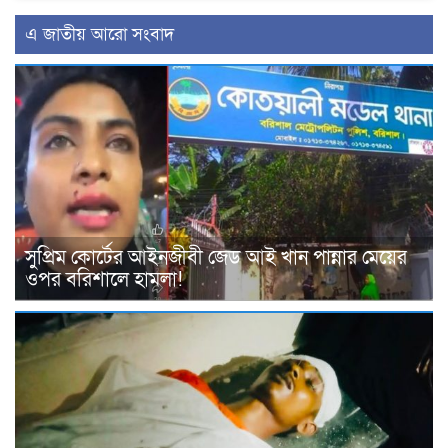
এ জাতীয় আরো সংবাদ
সুপ্রিম কোর্টের আইনজীবী জেড আই খান পান্নার মেয়ের
ওপর বরিশালে হামলা!