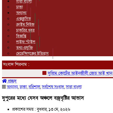
সারা বাংলা
ঢাকা
অন্যান্য
এক্সক্লুসিভ
ক্রাইম নিউজ
চাকরির খবর
বিজ্ঞপ্তি
লাইফ স্টাইল
তথ্য-প্রযুক্তি
মেহেন্দিগঞ্জের ইতিহাস
সংবাদ শিরনাম :
সুপ্রিম কোর্টের আইনজীবী জেড আই খান পান্ন
প্রচ্ছদ
অন্যান্য
,
ঢাকা
,
বরিশাল
,
সর্বশেষ সংবাদ
,
সারা বাংলা
দুপুরের মধ্যে যেসব অঞ্চলে বজ্রবৃষ্টির আভাস
প্রকাশের সময় : বুধবার, ১৩ মে, ২০২৬