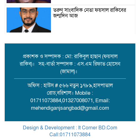
তরুণ সাংবাদিক নেতা ফয়সাল রাকিবের
জন্মদিন আজ
বিশ্ববাজারে কমল তেলের দাম
প্রকাশক ও সম্পাদক : মো: রাকিবুল হাছান (ফয়সাল
রাকিব)। সহ-বার্তা সম্পাদক : এস.এম রিফাত হোসেন
মামলা-হামলা-নির্বাসন পেরিয়ে সেবায়
(জামাল)।
উলানিয়ার মন জয়, ইউপি নির্বাচনে
বিএনপির সমর্থন চান ‘মানবিক মামুন’!
অফিস : হাউস # ৫৬৬ নতুন ১৭৮৯,হাসপাতাল
রোড,বরিশাল। Mobile :
বিয়ের দাওয়াত শেষে ফেরা হলো না:
01711073884,01327008071, Email:
মেহেন্দীগঞ্জে ট্রলার থেকে পড়ে কিশোর
mehendiganjsangbad@gmail.com
নিখোঁজ
আন্তঃজেলা ডাকাত চক্রের সদস্য রাসেল
Design & Development : It Corner BD.Com
মিয়া গ্রেপ্তার
Call:01711073884