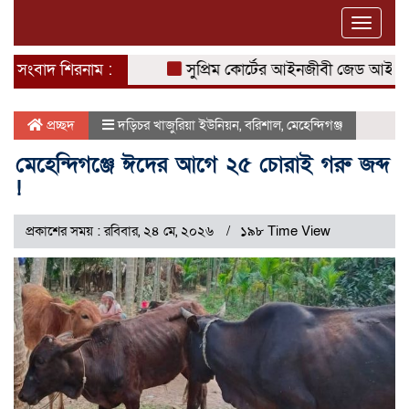
Toggle
naviga
সংবাদ শিরনাম :
সুপ্রিম কোর্টের আইনজীবী জেড আই খান পান
প্রচ্ছদ
দড়িচর খাজুরিয়া ইউনিয়ন
,
বরিশাল
,
মেহেন্দিগঞ্জ
মেহেন্দিগঞ্জে ঈদের আগে ২৫ চোরাই গরু জব্দ
!
প্রকাশের সময় : রবিবার, ২৪ মে, ২০২৬
১৯৮ Time View