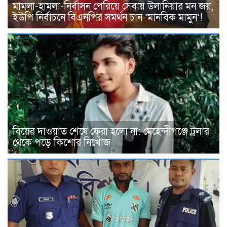
মামলা-হামলা-নির্বাসন পেরিয়ে সেবায় উলানিয়ার মন জয়,
ইউপি নির্বাচনে বিএনপির সমর্থন চান ‘মানবিক মামুন’!
বিয়ের দাওয়াত শেষে ফেরা হলো না: মেহেন্দীগঞ্জে ট্রলার
থেকে পড়ে কিশোর নিখোঁজ