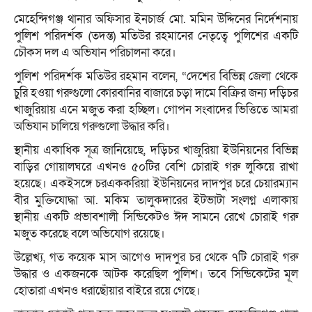
মেহেন্দিগঞ্জ থানার অফিসার ইনচার্জ মো. মমিন উদ্দিনের নির্দেশনায়
পুলিশ পরিদর্শক (তদন্ত) মতিউর রহমানের নেতৃত্বে পুলিশের একটি
চৌকস দল এ অভিযান পরিচালনা করে।
পুলিশ পরিদর্শক মতিউর রহমান বলেন, “দেশের বিভিন্ন জেলা থেকে
চুরি হওয়া গরুগুলো কোরবানির বাজারে চড়া দামে বিক্রির জন্য দড়িচর
খাজুরিয়ায় এনে মজুত করা হচ্ছিল। গোপন সংবাদের ভিত্তিতে আমরা
অভিযান চালিয়ে গরুগুলো উদ্ধার করি।
স্থানীয় একাধিক সূত্র জানিয়েছে, দড়িচর খাজুরিয়া ইউনিয়নের বিভিন্ন
বাড়ির গোয়ালঘরে এখনও ৫০টির বেশি চোরাই গরু লুকিয়ে রাখা
হয়েছে। একইসঙ্গে চরএককরিয়া ইউনিয়নের দাদপুর চরে চেয়ারম্যান
বীর মুক্তিযোদ্ধা আ. মকিম তালুকদারের ইটভাটা সংলগ্ন এলাকায়
স্থানীয় একটি প্রভাবশালী সিন্ডিকেটও ঈদ সামনে রেখে চোরাই গরু
মজুত করেছে বলে অভিযোগ রয়েছে।
উল্লেখ্য, গত কয়েক মাস আগেও দাদপুর চর থেকে ৭টি চোরাই গরু
উদ্ধার ও একজনকে আটক করেছিল পুলিশ। তবে সিন্ডিকেটের মূল
হোতারা এখনও ধরাছোঁয়ার বাইরে রয়ে গেছে।