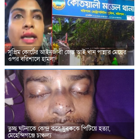
সুপ্রিম কোর্টের আইনজীবী জেড আই খান পান্নার মেয়ের
ওপর বরিশালে হামলা!
তুচ্ছ ঘটনাকে কেন্দ্র করে যুবককে পিটিয়ে হত্যা,
মেহেন্দিগঞ্জে চাঞ্চল্য