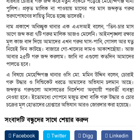
বারবার চোরাই গরু জব্দ করে নতুন সংকটে পড়েছে মেহেন্দিগঞ্জ থানা
পুলিশ। প্রকৃত মালিক না পাওয়ায় মাসের পর মাস জব্দকৃত গরুর
ভরণপোষণের দায়িত্ব নিতে হচ্ছে তাদেরই।
নাম প্রকাশে অনিচ্ছুক থানার এক এএসআই বলেন, “তিন-চার মাস
আগে জব্দ করা ৭টি গরুর মালিক আজও মেলেনি। আইনশৃঙ্খলা রক্ষার
মূল কাজ বাদ দিয়ে আমাদের এখন গরুর ঘাস-পানি, গোসল আর যত্ন
নিয়েই দিন কাটছে। বাজারে গো-খাদ্যের দামও আকাশছোঁয়া। আজ
আবার ২৫টি গরু জব্দ করলাম। জানি না এগুলো কতদিন আমাদের
পালতে হবে।
এ বিষয়ে মেহেন্দিগঞ্জ থানার ওসি মো. মমিন উদ্দিন বলেন, চোরাই
গরু উদ্ধার ও সিন্ডিকেট ধরতে আমাদের অভিযান চলমান আছে।
জব্দকৃত গরুগুলো আদালতের নির্দেশনা অনুযায়ী পরবর্তী ব্যবস্থা
নেওয়া হবে। ইতোমধ্যে গোপনে মজুত রাখা বাকি গরু উদ্ধার ও চোর
চক্রের মূল হোতাদের গ্রেপ্তারে অভিযান আরও জোরদার করা হয়েছে।
সংবাদটি বন্ধুদের সাথে শেয়ার করুন
Facebook
Twitter
Digg
Linkedin