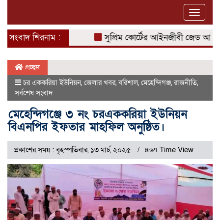
Toggle
naviga
সংবাদ শিরনাম :
সুপ্রিম কোর্টের আইনজীবী জেড আই খান প
প্রচ্ছদ
চর এককরিয়া ইউনিয়ন
,
জেলার খবর
,
বরিশাল
,
মেহেন্দিগঞ্জ
,
রাজনীতি
,
সর্বশেষ সংবাদ
মেহেন্দিগঞ্জে ৩ নং চরএককরিয়া ইউনিয়ন
বিএনপির ইফতার মাহফিল অনুষ্ঠিত।
প্রকাশের সময় : বৃহস্পতিবার, ১৩ মার্চ, ২০২৫
৪৬৭ Time View