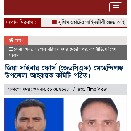
Toggle
naviga
সংবাদ শিরনাম :
সুপ্রিম কোর্টের আইনজীবী জেড আই খান পান্ন
প্রচ্ছদ
জেলার খবর
,
বরিশাল
,
বরিশাল সদর
,
মেহেন্দিগঞ্জ
,
রাজনীতি
,
সর্বশেষ
সংবাদ
জিয়া সাইবার ফোর্স (জেডসিএফ) মেহেন্দিগঞ্জ
উপজেলা আহ্বায়ক কমিটি গঠিত।
প্রকাশের সময় : শুক্রবার, ৩০ মে, ২০২৫
৪৩১ Time View