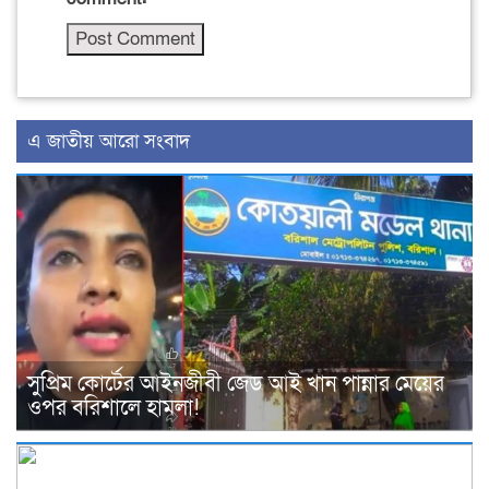
এ জাতীয় আরো সংবাদ
সুপ্রিম কোর্টের আইনজীবী জেড আই খান পান্নার মেয়ের
ওপর বরিশালে হামলা!