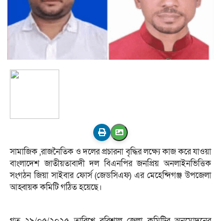
সামাজিক ,রাজনৈতিক ও দলের প্রচারনা বৃদ্ধির লক্ষ্যে কাজ করে যাওয়া
বাংলাদেশ জাতীয়তাবাদী দল বিএনপির জনপ্রিয় অনলাইনভিত্তিক
সংগঠন জিয়া সাইবার ফোর্স (জেডসিএফ) এর মেহেন্দিগঞ্জ উপজেলা
আহ্বায়ক কমিটি গঠিত হয়েছে।
গত ২৯/০৫/২০২৫ তারিখে বরিশাল জেলা কমিটির অনুমোদনের