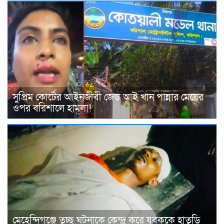
সুপ্রিম কোর্টের আইনজীবী জেড আই খান পান্নার মেয়ের
ওপর বরিশালে হামলা!
মেহেন্দিগঞ্জে তুচ্ছ ঘটনাকে কেন্দ্র করে যুবককে হাতুড়ি