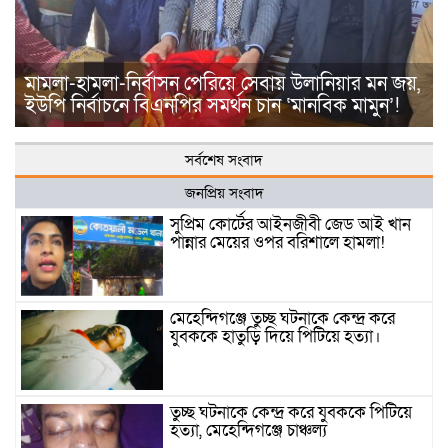
মামলা-হামলা-নির্বাসন পেরিয়ে সেবায় উলানিয়ার মন জয়,
ইউপি নির্বাচনে বিএনপির সমর্থন চান ‘মানবিক মামুন’!
সর্বশেষ সংবাদ
জনপ্রিয় সংবাদ
সুপ্রিম কোর্টের আইনজীবী জেড আই খান
পান্নার মেয়ের ওপর বরিশালে হামলা!
মেহেন্দিগঞ্জে তুচ্ছ ঘটনাকে কেন্দ্র করে
যুবককে হাতুড়ি দিয়ে পিটিয়ে হত্যা।
তুচ্ছ ঘটনাকে কেন্দ্র করে যুবককে পিটিয়ে
হত্যা, মেহেন্দিগঞ্জে চাঞ্চল্য