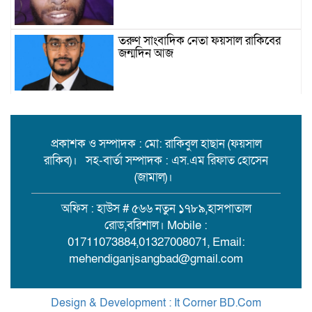
তরুণ সাংবাদিক নেতা ফয়সাল রাকিবের
জন্মদিন আজ
বিশ্ববাজারে কমল তেলের দাম
প্রকাশক ও সম্পাদক : মো: রাকিবুল হাছান (ফয়সাল
রাকিব)। সহ-বার্তা সম্পাদক : এস.এম রিফাত হোসেন
মামলা-হামলা-নির্বাসন পেরিয়ে সেবায়
(জামাল)।
উলানিয়ার মন জয়, ইউপি নির্বাচনে
বিএনপির সমর্থন চান ‘মানবিক মামুন’!
অফিস : হাউস # ৫৬৬ নতুন ১৭৮৯,হাসপাতাল
রোড,বরিশাল। Mobile :
বিয়ের দাওয়াত শেষে ফেরা হলো না:
01711073884,01327008071, Email:
মেহেন্দীগঞ্জে ট্রলার থেকে পড়ে কিশোর
mehendiganjsangbad@gmail.com
নিখোঁজ
আন্তঃজেলা ডাকাত চক্রের সদস্য রাসেল
Design & Development : It Corner BD.Com