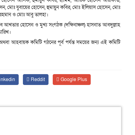
েদ হোসেন আসিফ, হুমায়ুন কবির, হামিম, আরিফ হোসেন আরাফাত,
সেন, মোঃ যুবায়ের হোসেন, হুমায়ুন কবির, মোঃ ইলিয়াস হোসেন, মোঃ
 রহমান ও মোঃ আবু তালহা।
সচিব আখতার হোসেন ও মুখ্য সংগঠক (দক্ষিনাঞ্চল) হাসনাত আবদুল্লাহ
তারিখ।
 অথবা আহবায়ক কমিটি গঠনের পূর্ব পর্যন্ত সময়ের জন্য এই কমিটি
inkedin
Reddit
Google Plus