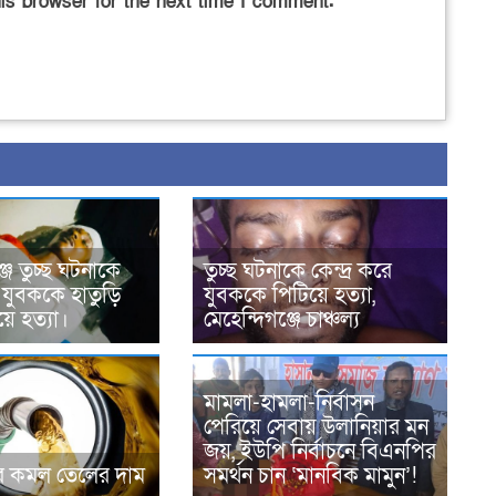
is browser for the next time I comment.
্জে তুচ্ছ ঘটনাকে
তুচ্ছ ঘটনাকে কেন্দ্র করে
ে যুবককে হাতুড়ি
যুবককে পিটিয়ে হত্যা,
য়ে হত্যা।
মেহেন্দিগঞ্জে চাঞ্চল্য
মামলা-হামলা-নির্বাসন
পেরিয়ে সেবায় উলানিয়ার মন
জয়, ইউপি নির্বাচনে বিএনপির
রে কমল তেলের দাম
সমর্থন চান ‘মানবিক মামুন’!