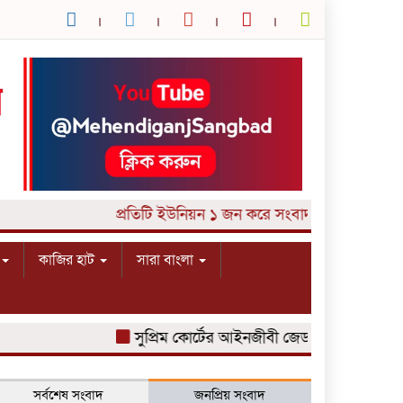
প্রতিটি ইউনিয়ন ১ জন করে সংবাদকর্মী আবশ্যক। য
কাজির হাট
সারা বাংলা
সুপ্রিম কোর্টের আইনজীবী জেড আই খান পান্নার মে
সর্বশেষ সংবাদ
জনপ্রিয় সংবাদ