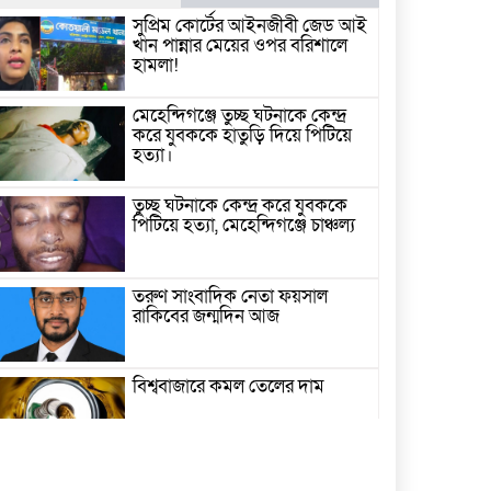
সুপ্রিম কোর্টের আইনজীবী জেড আই
খান পান্নার মেয়ের ওপর বরিশালে
হামলা!
মেহেন্দিগঞ্জে তুচ্ছ ঘটনাকে কেন্দ্র
করে যুবককে হাতুড়ি দিয়ে পিটিয়ে
হত্যা।
তুচ্ছ ঘটনাকে কেন্দ্র করে যুবককে
পিটিয়ে হত্যা, মেহেন্দিগঞ্জে চাঞ্চল্য
তরুণ সাংবাদিক নেতা ফয়সাল
রাকিবের জন্মদিন আজ
বিশ্ববাজারে কমল তেলের দাম
মামলা-হামলা-নির্বাসন পেরিয়ে