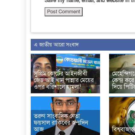
Save my name, email, and website in th
এ জাতীয় আরো সংবাদ
সুপ্রিম কোর্টের আইনজীবী
মেহেন্দিগঞ
জেড আই খান পান্নার মেয়ের
কেন্দ্র কর
ওপর বরিশালে হামলা!
দিয়ে পিটি
তরুণ সাংবাদিক নেতা
ফয়সাল রাকিবের জন্মদিন
আজ
বিশ্ববাজা