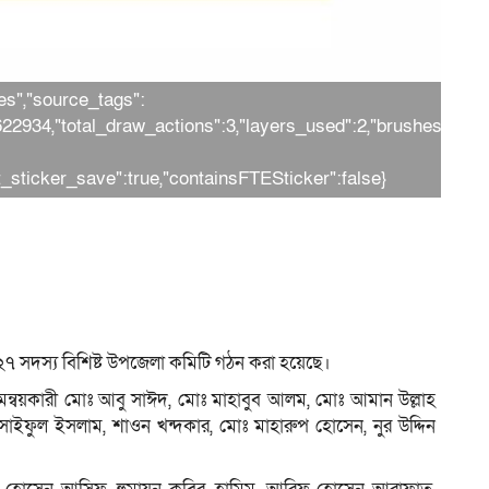
es","source_tags":
:622934,"total_draw_actions":3,"layers_used":2,"brushes_used
st_sticker_save":true,"containsFTESticker":false}
) ২৭ সদস্য বিশিষ্ট উপজেলা কমিটি গঠন করা হয়েছে।
সমন্বয়কারী মোঃ আবু সাঈদ, মোঃ মাহাবুব আলম, মোঃ আমান উল্লাহ
ঃ সাইফুল ইসলাম, শাওন খন্দকার, মোঃ মাহারুপ হোসেন, নুর উদ্দিন