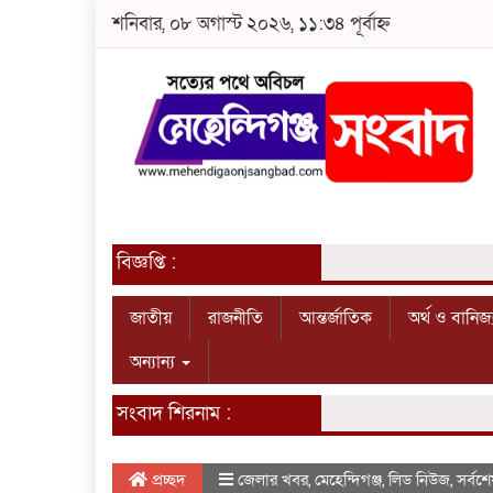
শনিবার, ০৮ অগাস্ট ২০২৬, ১১:৩৪ পূর্বাহ্ন
বিজ্ঞপ্তি :
জাতীয়
রাজনীতি
আন্তর্জাতিক
অর্থ ও বানিজ্
অন্যান্য
সংবাদ শিরনাম :
প্রচ্ছদ
জেলার খবর
,
মেহেন্দিগঞ্জ
,
লিড নিউজ
,
সর্বশ