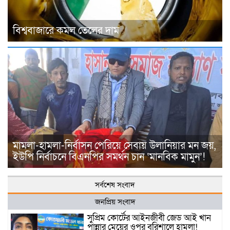
বিশ্ববাজারে কমল তেলের দাম
মামলা-হামলা-নির্বাসন পেরিয়ে সেবায় উলানিয়ার মন জয়,
ইউপি নির্বাচনে বিএনপির সমর্থন চান ‘মানবিক মামুন’!
সর্বশেষ সংবাদ
জনপ্রিয় সংবাদ
সুপ্রিম কোর্টের আইনজীবী জেড আই খান
পান্নার মেয়ের ওপর বরিশালে হামলা!