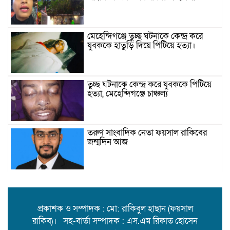
মেহেন্দিগঞ্জে তুচ্ছ ঘটনাকে কেন্দ্র করে
যুবককে হাতুড়ি দিয়ে পিটিয়ে হত্যা।
তুচ্ছ ঘটনাকে কেন্দ্র করে যুবককে পিটিয়ে
হত্যা, মেহেন্দিগঞ্জে চাঞ্চল্য
তরুণ সাংবাদিক নেতা ফয়সাল রাকিবের
জন্মদিন আজ
বিশ্ববাজারে কমল তেলের দাম
প্রকাশক ও সম্পাদক : মো: রাকিবুল হাছান (ফয়সাল
রাকিব)। সহ-বার্তা সম্পাদক : এস.এম রিফাত হোসেন
মামলা-হামলা-নির্বাসন পেরিয়ে সেবায়