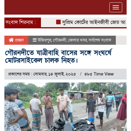
Toggle
naviga
সংবাদ শিরনাম :
সুপ্রিম কোর্টের আইনজীবী জেড আই খান প
প্রচ্ছদ
উজিরপুর
,
গৌরনদী
,
জেলার খবর
,
সর্বশেষ সংবাদ
গৌরনদীতে যাত্রীবাহি বাসের সঙ্গে সংঘর্ষে
মোটরসাইকেল চালক নিহত।
প্রকাশের সময় : সোমবার, ১৪ জুলাই, ২০২৫
৪৮৫ Time View