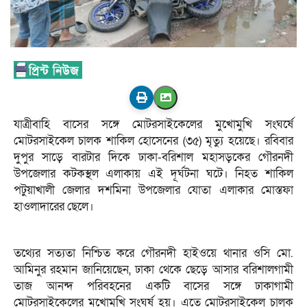
যাত্রীবাহি বাসের সঙ্গে মোটরসাইকেলের মুখোমুখি সংঘর্ষে
মোটরসাইকেল চালক শাকিল হোসেনের (৩৫) মৃত্যু হয়েছে। রবিবার
দুপুর সাড়ে বারটার দিকে ঢাকা-বরিশাল মহাসড়কের গৌরনদী
উপজেলার কটকস্থল এলাকায় এই দূর্ঘটনা ঘটে। নিহত শাকিল
পটুয়াখালী জেলার দশমিনা উপজেলার যোতা এলাকার মোস্তফা
হাওলাদারের ছেলে।
তথ্যের সত্যতা নিশ্চিত করে গৌরনদী হাইওয়ে থানার ওসি মো.
আমিনুর রহমান জানিয়েছেন, ঢাকা থেকে ছেড়ে আসার বরিশালগামী
তাজ আনন্দ পরিবহনের একটি বাসের সঙ্গে ঢাকাগামী
মোটরসাইকেলের মুখোমুখি সংঘর্ষ হয়। এতে মোটরসাইকেল চালক