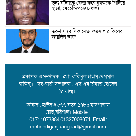
তুচ্ছ ঘটনাকে কেন্দ্র করে যুবককে পিটিয়ে
হত্যা, মেহেন্দিগঞ্জে চাঞ্চল্য
তরুণ সাংবাদিক নেতা ফয়সাল রাকিবের
জন্মদিন আজ
বিশ্ববাজারে কমল তেলের দাম
প্রকাশক ও সম্পাদক : মো: রাকিবুল হাছান (ফয়সাল
রাকিব)। সহ-বার্তা সম্পাদক : এস.এম রিফাত হোসেন
মামলা-হামলা-নির্বাসন পেরিয়ে সেবায়
(জামাল)।
উলানিয়ার মন জয়, ইউপি নির্বাচনে
বিএনপির সমর্থন চান ‘মানবিক মামুন’!
অফিস : হাউস # ৫৬৬ নতুন ১৭৮৯,হাসপাতাল
রোড,বরিশাল। Mobile :
বিয়ের দাওয়াত শেষে ফেরা হলো না:
01711073884,01327008071, Email:
মেহেন্দীগঞ্জে ট্রলার থেকে পড়ে কিশোর
mehendiganjsangbad@gmail.com
নিখোঁজ