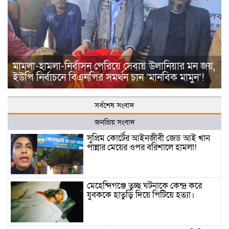
মামলা-হামলা-নির্বাসন পেরিয়ে সেবায় উলানিয়ার মন জয়,
ইউপি নির্বাচনে বিএনপির সমর্থন চান ‘মানবিক মামুন’!
সর্বশেষ সংবাদ
জনপ্রিয় সংবাদ
সুপ্রিম কোর্টের আইনজীবী জেড আই খান
পান্নার মেয়ের ওপর বরিশালে হামলা!
মেহেন্দিগঞ্জে তুচ্ছ ঘটনাকে কেন্দ্র করে
যুবককে হাতুড়ি দিয়ে পিটিয়ে হত্যা।