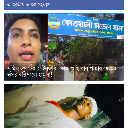
এ জাতীয় আরো সংবাদ
সুপ্রিম কোর্টের আইনজীবী জেড আই খান পান্নার মেয়ের
ওপর বরিশালে হামলা!