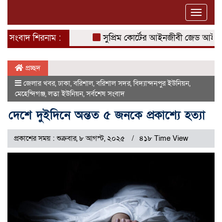
Toggle
naviga
সংবাদ শিরনাম :
সুপ্রিম কোর্টের আইনজীবী জেড আই খান পা
প্রচ্ছদ
জেলার খবর
,
ঢাকা
,
বরিশাল
,
বরিশাল সদর
,
বিদ্যান্দনপুর ইউনিয়ন
,
মেহেন্দিগঞ্জ
,
লতা ইউনিয়ন
,
সর্বশেষ সংবাদ
দেশে দুইদিনে অন্তত ৫ জনকে প্রকাশ্যে হত্যা
প্রকাশের সময় : শুক্রবার, ৮ আগস্ট, ২০২৫
৪১৮ Time View