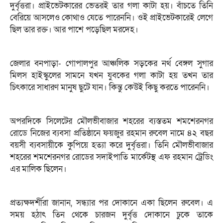
দুর্বৃত্তরা। প্রাইভেটকারের ভেতরই তার গলা কাটা হয়। বাঁচতে তিনি
বেরিয়ে আসলেও কোথাও যেতে পারেননি। ওই প্রাইভেটকারেই লেগে
ছিল তার রক্ত। আর পাশে পড়েছিল মরদেহ।
জেলার বনপাড়া- গোপালপুর আঞ্চলিক সড়কের নর্থ বেঙ্গল সুগার
মিলস হাইস্কুলের সামনে যখন যুবকের গলা কাটা হয় তখন তার
চিৎকারে সাধারণ মানুষ ছুটে যান। কিন্তু কেউই কিছু করতে পারেননি।
অপরদিকে সিলেটের মৌলভীবাজার শহরের ব্যস্ততম শমশেরনগর
রোডে নিজের ব্যবসা প্রতিষ্ঠানে ফয়জুর রহমান রুবেল নামে ৪২ বছর
বয়সী ব্যবসায়ীকে কুপিয়ে হত্যা করে দুর্বৃত্তরা। তিনি মৌলভীবাজার
শহরের শমশেরনগর রোডের সদাইপাতি মার্কেটস্থ এফ রহমান ট্রেডিং
এর মালিক ছিলেন।
প্রত্যক্ষদর্শীরা জানান, সন্ধ্যার পর দোকানে একা ছিলেন রুবেল। এ
সময় হঠাৎ তিন থেকে চারজন দুর্বৃত্ত দোকানে ঢুকে তাকে