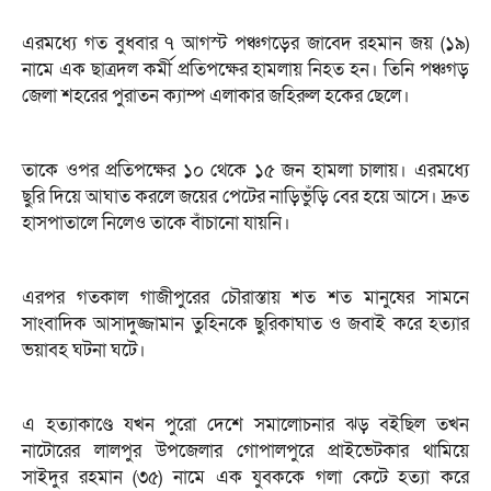
এরমধ্যে গত বুধবার ৭ আগস্ট পঞ্চগড়ের জাবেদ রহমান জয় (১৯)
নামে এক ছাত্রদল কর্মী প্রতিপক্ষের হামলায় নিহত হন। তিনি পঞ্চগড়
জেলা শহরের পুরাতন ক্যাম্প এলাকার জহিরুল হকের ছেলে।
তাকে ওপর প্রতিপক্ষের ১০ থেকে ১৫ জন হামলা চালায়। এরমধ্যে
ছুরি দিয়ে আঘাত করলে জয়ের পেটের নাড়িভুঁড়ি বের হয়ে আসে। দ্রুত
হাসপাতালে নিলেও তাকে বাঁচানো যায়নি।
এরপর গতকাল গাজীপুরের চৌরাস্তায় শত শত মানুষের সামনে
সাংবাদিক আসাদুজ্জামান তুহিনকে ছুরিকাঘাত ও জবাই করে হত্যার
ভয়াবহ ঘটনা ঘটে।
এ হত্যাকাণ্ডে যখন পুরো দেশে সমালোচনার ঝড় বইছিল তখন
নাটোরের লালপুর উপজেলার গোপালপুরে প্রাইভেটকার থামিয়ে
সাইদুর রহমান (৩৫) নামে এক যুবককে গলা কেটে হত্যা করে