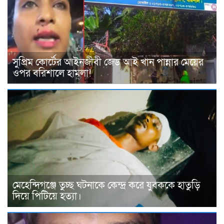
সুপ্রিম কোর্টের আইনজীবী জেড আই খান পান্নার মেয়ের
ওপর বরিশালে হামলা!
মেহেন্দিগঞ্জে তুচ্ছ ঘটনাকে কেন্দ্র করে যুবককে হাতুড়ি
দিয়ে পিটিয়ে হত্যা।