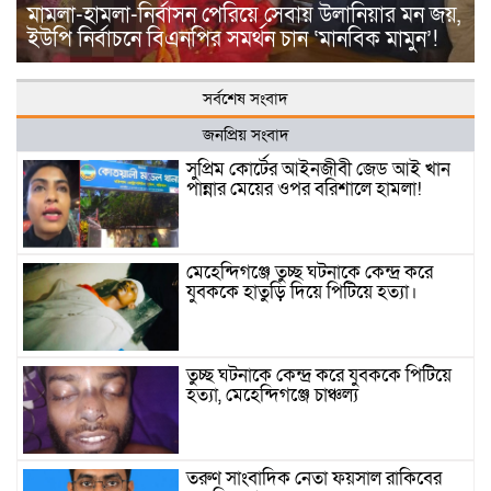
মামলা-হামলা-নির্বাসন পেরিয়ে সেবায় উলানিয়ার মন জয়,
ইউপি নির্বাচনে বিএনপির সমর্থন চান ‘মানবিক মামুন’!
সর্বশেষ সংবাদ
জনপ্রিয় সংবাদ
সুপ্রিম কোর্টের আইনজীবী জেড আই খান
পান্নার মেয়ের ওপর বরিশালে হামলা!
মেহেন্দিগঞ্জে তুচ্ছ ঘটনাকে কেন্দ্র করে
যুবককে হাতুড়ি দিয়ে পিটিয়ে হত্যা।
তুচ্ছ ঘটনাকে কেন্দ্র করে যুবককে পিটিয়ে
হত্যা, মেহেন্দিগঞ্জে চাঞ্চল্য
তরুণ সাংবাদিক নেতা ফয়সাল রাকিবের