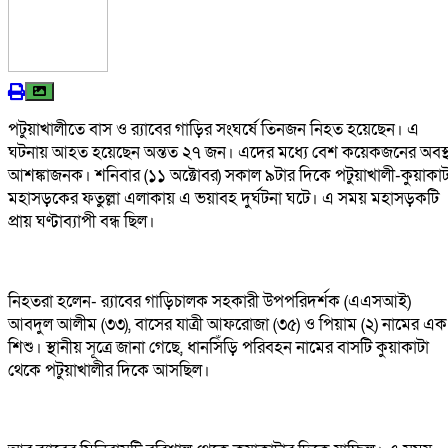
পটুয়াখালীতে বাস ও র‍্যাবের গাড়ির সংঘর্ষে তিনজন নিহত হয়েছেন। এ
ঘটনায় আহত হয়েছেন অন্তত ২৭ জন। এদের মধ্যে বেশ কয়েকজনের অবস্থ
আশঙ্কাজনক। শনিবার (১১ অক্টোবর) সকাল ৯টার দিকে পটুয়াখালী-কুয়াকাট
মহাসড়কের ফতুল্লা এলাকায় এ ভয়াবহ দুর্ঘটনা ঘটে। এ সময় মহাসড়কটি
প্রায় ঘণ্টাব্যাপী বন্ধ ছিল।
নিহতরা হলেন- র‍্যাবের গাড়িচালক সহকারী উপপরিদর্শক (এএসআই)
আবদুল আলীম (৩৩), বাসের যাত্রী আফরোজা (৩৫) ও পিয়াম (২) নামের এক
শিশু। স্থানীয় সূত্রে জানা গেছে, ধানসিঁড়ি পরিবহন নামের বাসটি কুয়াকাটা
থেকে পটুয়াখালীর দিকে আসছিল।