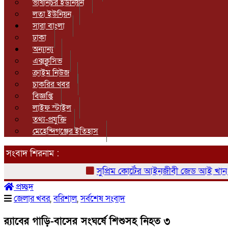
ভাষানচর ইউনিয়ন
লতা ইউনিয়ন
সারা বাংলা
ঢাকা
অন্যান্য
এক্সক্লুসিভ
ক্রাইম নিউজ
চাকরির খবর
বিজ্ঞপ্তি
লাইফ স্টাইল
তথ্য-প্রযুক্তি
মেহেন্দিগঞ্জের ইতিহাস
সংবাদ শিরনাম :
সুপ্রিম কোর্টের আইনজীবী জেড আই খান পান্ন
প্রচ্ছদ
জেলার খবর
,
বরিশাল
,
সর্বশেষ সংবাদ
র‍্যাবের গাড়ি-বাসের সংঘর্ষে শিশুসহ নিহত ৩