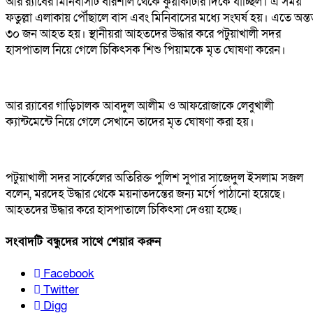
আর র‍্যাবের মিনিবাসটি বরিশাল থেকে কুয়াকাটার দিকে যাচ্ছিল। এ সময়
ফতুল্লা এলাকায় পৌঁছালে বাস এবং মিনিবাসের মধ্যে সংঘর্ষ হয়। এতে অন্
৩০ জন আহত হয়। স্থানীয়রা আহতদের উদ্ধার করে পটুয়াখালী সদর
হাসপাতাল নিয়ে গেলে চিকিৎসক শিশু পিয়ামকে মৃত ঘোষণা করেন।
আর র‍্যাবের গাড়িচালক আবদুল আলীম ও আফরোজাকে লেবুখালী
ক্যান্টমেন্টে নিয়ে গেলে সেখানে তাদের মৃত ঘোষণা করা হয়।
পটুয়াখালী সদর সার্কেলের অতিরিক্ত পুলিশ সুপার সাজেদুল ইসলাম সজল
বলেন, মরদেহ উদ্ধার থেকে ময়নাতদন্তের জন্য মর্গে পাঠানো হয়েছে।
আহতদের উদ্ধার করে হাসপাতালে চিকিৎসা দেওয়া হচ্ছে।
সংবাদটি বন্ধুদের সাথে শেয়ার করুন
Facebook
Twitter
Digg