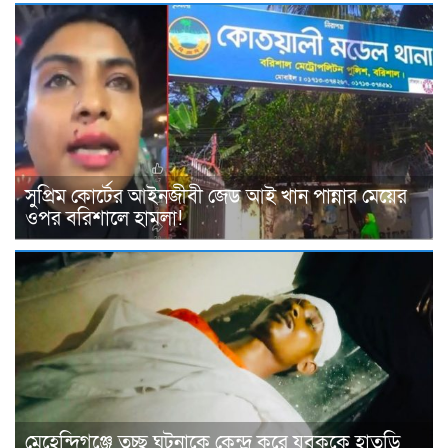
সুপ্রিম কোর্টের আইনজীবী জেড আই খান পান্নার মেয়ের
ওপর বরিশালে হামলা!
মেহেন্দিগঞ্জে তুচ্ছ ঘটনাকে কেন্দ্র করে যুবককে হাতুড়ি