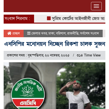
Toggle
naviga
সংবাদ শিরনাম :
সুপ্রিম কোর্টের আইনজীবী জেড আই খান প
প্রচ্ছদ
জেলার খবর
,
ঢাকা
,
বরিশাল
,
রাজনীতি
,
সর্বশেষ সংবাদ
এনসিপির মনোনয়ন নিচ্ছেন রিকশা চালক সুজন
প্রকাশের সময় : বৃহস্পতিবার, ২০ নভেম্বর, ২০২৫
৩১৪ Time View