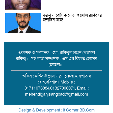
তরুণ সাংবাদিক নেতা ফয়সাল রাকিবের
জন্মদিন আজ
বিশ্ববাজারে কমল তেলের দাম
প্রকাশক ও সম্পাদক : মো: রাকিবুল হাছান (ফয়সাল
রাকিব)। সহ-বার্তা সম্পাদক : এস.এম রিফাত হোসেন
মামলা-হামলা-নির্বাসন পেরিয়ে সেবায়
(জামাল)।
উলানিয়ার মন জয়, ইউপি নির্বাচনে
বিএনপির সমর্থন চান ‘মানবিক মামুন’!
অফিস : হাউস # ৫৬৬ নতুন ১৭৮৯,হাসপাতাল
রোড,বরিশাল। Mobile :
বিয়ের দাওয়াত শেষে ফেরা হলো না:
01711073884,01327008071, Email:
মেহেন্দীগঞ্জে ট্রলার থেকে পড়ে কিশোর
mehendiganjsangbad@gmail.com
নিখোঁজ
আন্তঃজেলা ডাকাত চক্রের সদস্য রাসেল
Design & Development : It Corner BD.Com