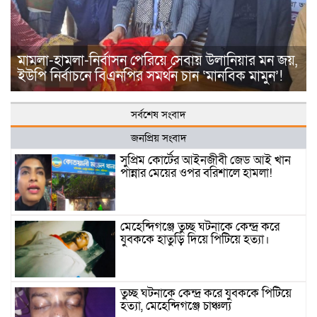
মামলা-হামলা-নির্বাসন পেরিয়ে সেবায় উলানিয়ার মন জয়,
ইউপি নির্বাচনে বিএনপির সমর্থন চান ‘মানবিক মামুন’!
সর্বশেষ সংবাদ
জনপ্রিয় সংবাদ
সুপ্রিম কোর্টের আইনজীবী জেড আই খান
পান্নার মেয়ের ওপর বরিশালে হামলা!
মেহেন্দিগঞ্জে তুচ্ছ ঘটনাকে কেন্দ্র করে
যুবককে হাতুড়ি দিয়ে পিটিয়ে হত্যা।
তুচ্ছ ঘটনাকে কেন্দ্র করে যুবককে পিটিয়ে
হত্যা, মেহেন্দিগঞ্জে চাঞ্চল্য