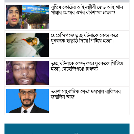
সুপ্রিম কোর্টের আইনজীবী জেড আই খান
পান্নার মেয়ের ওপর বরিশালে হামলা!
মেহেন্দিগঞ্জে তুচ্ছ ঘটনাকে কেন্দ্র করে
যুবককে হাতুড়ি দিয়ে পিটিয়ে হত্যা।
তুচ্ছ ঘটনাকে কেন্দ্র করে যুবককে পিটিয়ে
হত্যা, মেহেন্দিগঞ্জে চাঞ্চল্য
তরুণ সাংবাদিক নেতা ফয়সাল রাকিবের
জন্মদিন আজ
বিশ্ববাজারে কমল তেলের দাম