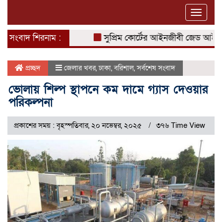
Toggle
naviga
সংবাদ শিরনাম :
সুপ্রিম কোর্টের আইনজীবী জেড আই খান পা
প্রচ্ছদ
জেলার খবর
,
ঢাকা
,
বরিশাল
,
সর্বশেষ সংবাদ
ভোলায় শিল্প স্থাপনে কম দামে গ্যাস দেওয়ার
পরিকল্পনা
প্রকাশের সময় : বৃহস্পতিবার, ২০ নভেম্বর, ২০২৫
৩৭৬ Time View