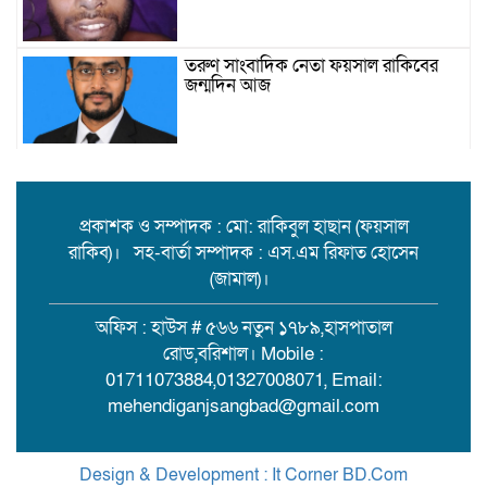
তরুণ সাংবাদিক নেতা ফয়সাল রাকিবের
জন্মদিন আজ
বিশ্ববাজারে কমল তেলের দাম
প্রকাশক ও সম্পাদক : মো: রাকিবুল হাছান (ফয়সাল
রাকিব)। সহ-বার্তা সম্পাদক : এস.এম রিফাত হোসেন
মামলা-হামলা-নির্বাসন পেরিয়ে সেবায়
(জামাল)।
উলানিয়ার মন জয়, ইউপি নির্বাচনে
বিএনপির সমর্থন চান ‘মানবিক মামুন’!
অফিস : হাউস # ৫৬৬ নতুন ১৭৮৯,হাসপাতাল
রোড,বরিশাল। Mobile :
বিয়ের দাওয়াত শেষে ফেরা হলো না:
01711073884,01327008071, Email:
মেহেন্দীগঞ্জে ট্রলার থেকে পড়ে কিশোর
mehendiganjsangbad@gmail.com
নিখোঁজ
আন্তঃজেলা ডাকাত চক্রের সদস্য রাসেল
Design & Development : It Corner BD.Com