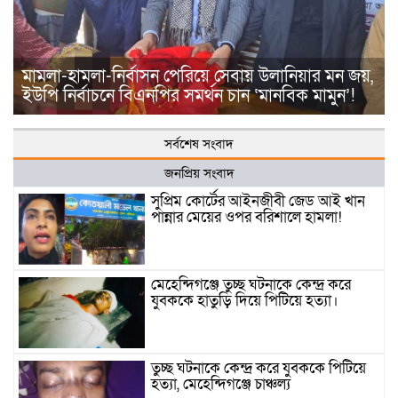
মামলা-হামলা-নির্বাসন পেরিয়ে সেবায় উলানিয়ার মন জয়,
ইউপি নির্বাচনে বিএনপির সমর্থন চান ‘মানবিক মামুন’!
সর্বশেষ সংবাদ
জনপ্রিয় সংবাদ
সুপ্রিম কোর্টের আইনজীবী জেড আই খান
পান্নার মেয়ের ওপর বরিশালে হামলা!
মেহেন্দিগঞ্জে তুচ্ছ ঘটনাকে কেন্দ্র করে
যুবককে হাতুড়ি দিয়ে পিটিয়ে হত্যা।
তুচ্ছ ঘটনাকে কেন্দ্র করে যুবককে পিটিয়ে
হত্যা, মেহেন্দিগঞ্জে চাঞ্চল্য