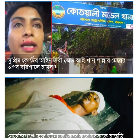
সুপ্রিম কোর্টের আইনজীবী জেড আই খান পান্নার মেয়ের
ওপর বরিশালে হামলা!
মেহেন্দিগঞ্জে তুচ্ছ ঘটনাকে কেন্দ্র করে যুবককে হাতুড়ি