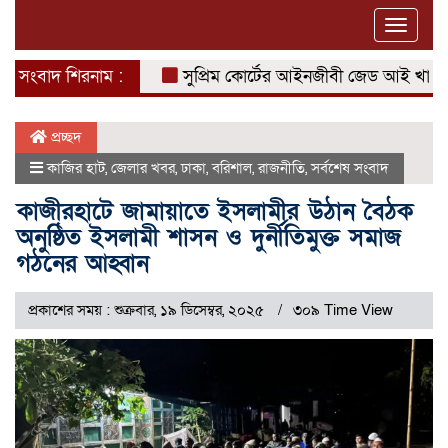
Toggle
naviga
সংবাদ শিরনাম :
সুপ্রিম কোর্টের আইনজীবী জেড আই খান পান্নার
প্রচ্ছদ
কাজির হাট
,
জেলার খবর
,
ঢাকা
,
বরিশাল
,
রাজনীতি
,
সর্বশেষ সংবাদ
কাজীরহাটে জামায়াতে ইসলামীর উঠান বৈঠক
অনুষ্ঠিত ইসলামী শাসন ও দুর্নীতিমুক্ত সমাজ
গঠনের আহ্বান
প্রকাশের সময় : শুক্রবার, ১৯ ডিসেম্বর, ২০২৫
৩০৯ Time View