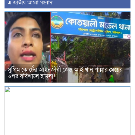
এ জাতীয় আরো সংবাদ
সুপ্রিম কোর্টের আইনজীবী জেড আই খান পান্নার মেয়ের
ওপর বরিশালে হামলা!