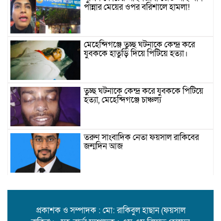
পান্নার মেয়ের ওপর বরিশালে হামলা!
মেহেন্দিগঞ্জে তুচ্ছ ঘটনাকে কেন্দ্র করে
যুবককে হাতুড়ি দিয়ে পিটিয়ে হত্যা।
তুচ্ছ ঘটনাকে কেন্দ্র করে যুবককে পিটিয়ে
হত্যা, মেহেন্দিগঞ্জে চাঞ্চল্য
তরুণ সাংবাদিক নেতা ফয়সাল রাকিবের
জন্মদিন আজ
বিশ্ববাজারে কমল তেলের দাম
প্রকাশক ও সম্পাদক : মো: রাকিবুল হাছান (ফয়সাল