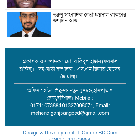
তরুণ সাংবাদিক নেতা ফয়সাল রাকিবের
জন্মদিন আজ
বিশ্ববাজারে কমল তেলের দাম
প্রকাশক ও সম্পাদক : মো: রাকিবুল হাছান (ফয়সাল
রাকিব)। সহ-বার্তা সম্পাদক : এস.এম রিফাত হোসেন
মামলা-হামলা-নির্বাসন পেরিয়ে সেবায়
(জামাল)।
উলানিয়ার মন জয়, ইউপি নির্বাচনে
বিএনপির সমর্থন চান ‘মানবিক মামুন’!
অফিস : হাউস # ৫৬৬ নতুন ১৭৮৯,হাসপাতাল
রোড,বরিশাল। Mobile :
বিয়ের দাওয়াত শেষে ফেরা হলো না:
01711073884,01327008071, Email:
মেহেন্দীগঞ্জে ট্রলার থেকে পড়ে কিশোর
mehendiganjsangbad@gmail.com
নিখোঁজ
আন্তঃজেলা ডাকাত চক্রের সদস্য রাসেল
Design & Development : It Corner BD.Com
মিয়া গ্রেপ্তার
Call:01711073884