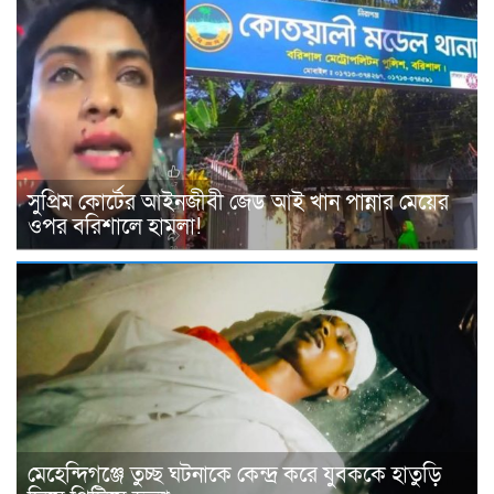
সুপ্রিম কোর্টের আইনজীবী জেড আই খান পান্নার মেয়ের
ওপর বরিশালে হামলা!
মেহেন্দিগঞ্জে তুচ্ছ ঘটনাকে কেন্দ্র করে যুবককে হাতুড়ি