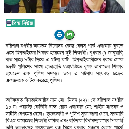
বরিশাল নগরীর অন্যতম বিনোদন কেন্দ্র বেলস পার্ক এলাকায় ঘুরতে
এসে ছিনতাইয়ের শিকার হয়েছেন দুই শিক্ষার্থী। বুধবার (৭ জানুয়ারি)
রাত সাড়ে ৮টার দিকে এ ঘটনা ঘটে। ছিনতাইকারীদের ধরতে গেলে
চক্রটি পুলিশের সাথে হাতাহাতি ধস্তাধস্তিতে বুকে আঘাতের শিকার
হয়েছেন এক পুলিশ সদস্য। তবে এ ঘটনায় সংঘবদ্ধ চক্রের
একজনকে আটক করেছে পুলিশ।
আটককৃত ছিনতাইকারীর নাম মো: মিলন (২২)। সে বরিশাল নগরীর
১০ নং ওয়ার্ডস্থ কেডিসি বান্দ রোড এলাকার মো: শাহীন মাতবর ও
লাইলি বেগমের ছেলে। ​ ​ভুক্তভোগী ও পুলিশ সূত্রে জানা গেছে, সরকারি
বিএম কলেজের শিক্ষার্থী রাকিব এবং বরিশাল বিশ্ববিদ্যালয়ের শিক্ষার্থী
তুলি আক্তারসহ কয়েকজন বন্ধু মিলে বুধবার সন্ধ্যায় বেলস পার্কে