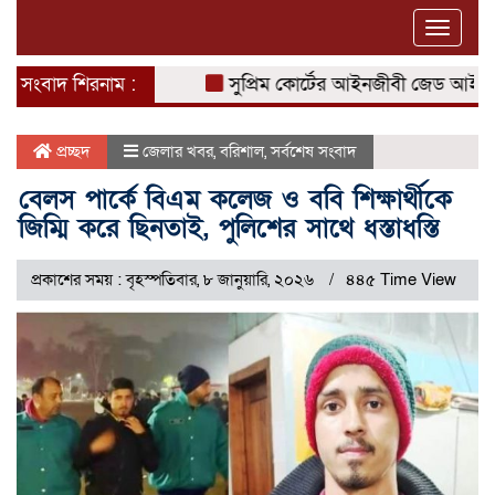
Toggle
naviga
সংবাদ শিরনাম :
সুপ্রিম কোর্টের আইনজীবী জেড আই খান পা
প্রচ্ছদ
জেলার খবর
,
বরিশাল
,
সর্বশেষ সংবাদ
বেলস পার্কে বিএম কলেজ ও ববি শিক্ষার্থীকে
জিম্মি করে ছিনতাই, পুলিশের সাথে ধস্তাধস্তি
প্রকাশের সময় : বৃহস্পতিবার, ৮ জানুয়ারি, ২০২৬
৪৪৫ Time View