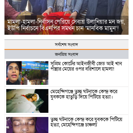
মামলা-হামলা-নির্বাসন পেরিয়ে সেবায় উলানিয়ার মন জয়,
ইউপি নির্বাচনে বিএনপির সমর্থন চান ‘মানবিক মামুন’!
সর্বশেষ সংবাদ
জনপ্রিয় সংবাদ
সুপ্রিম কোর্টের আইনজীবী জেড আই খান
পান্নার মেয়ের ওপর বরিশালে হামলা!
মেহেন্দিগঞ্জে তুচ্ছ ঘটনাকে কেন্দ্র করে
যুবককে হাতুড়ি দিয়ে পিটিয়ে হত্যা।
তুচ্ছ ঘটনাকে কেন্দ্র করে যুবককে পিটিয়ে
হত্যা, মেহেন্দিগঞ্জে চাঞ্চল্য