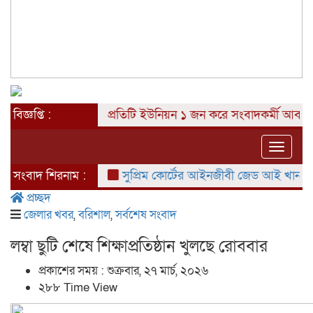
বিজ্ঞপ্তি :
প্রতিটি ইউনিয়ন ১ জন করে সংবাদকর্মী আবশ্যক
Toggle
naviga
সংবাদ শিরনাম :
সুপ্রিম কোর্টের আইনজীবী জেড আই খান পান্নার
প্রচ্ছদ
জেলার খবর
,
বরিশাল
,
সর্বশেষ সংবাদ
লম্বা ছুটি শেষে শিক্ষাপ্রতিষ্ঠান খুলছে রোববার
প্রকাশের সময় : শুক্রবার, ২৭ মার্চ, ২০২৬
২৮৮ Time View