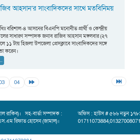
রাজিব আহসান’র সাংবাদিকদের সাথে মতবিনিময়
ধিঃ বরিশাল-৪ আসনের বিএনপি মনোনীত প্রার্থী ও কেন্দ্রীয়
 দলের সাধারণ সম্পাদক জনাব রাজিব আহসান মঙ্গলবার (২৭
ালে ১১ টায় হিজলা উপজেলা প্রেসক্লাবে সাংবাদিকদের সঙ্গে
ভা করেন।
..
03
04
াল রাকিব)। সহ-বার্তা সম্পাদক :
অফিস : হাউস # ৫৬৬ নতুন ১৭৮
এস.এম রিফাত হোসেন (জামাল)।
01711073884,01327008071