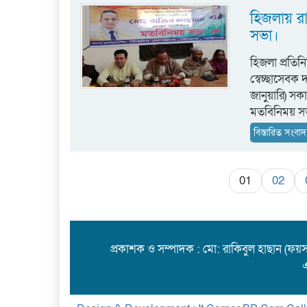
হিজলায় 
সভা।
হিজলা প্রতিনি
স্বেচ্ছাসেবক
জানুয়ারি) সক
মতবিনিময় স
বিস্তারিত সংবাদ.
01
02
প্রকাশক ও সম্পাদক : মো: রাকিবুল হাছান (ফয়স