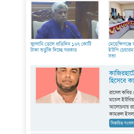
জ্বালানি তেলে প্রতিদিন ১৬৭ কোটি
মেহেন্দিগঞ্জে
টাকা ভর্তুকি দিচ্ছে সরকার
ইউপি চেয়ারম্
সভা
কাজিরহাটে
হিসেবে ক
রাসেল কবির /
মডেল ইউনিয়ন
আলোচনায় রয
কামরুল ইসল
বিস্তারিত সংবাদ.