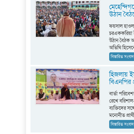
মেহেন্দিগঞ
উঠান বৈঠ
ফয়সাল হাওলা
চরএককরিয়া ই
উঠান বৈঠক অনু
অতিথি হিসেবে
বিস্তারিত সংবাদ.
হিজলায় ইম
বিএনপির প
বার্তা পরিবে
রেখে বরিশাল
ব্যক্তিদের স
মনোনীত প্রা
বিস্তারিত সংবাদ.