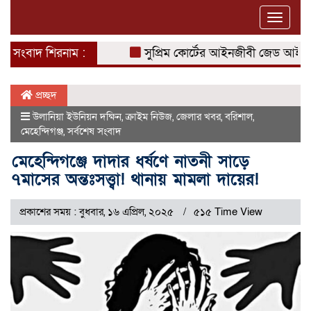
Toggle
naviga
সংবাদ শিরনাম :
সুপ্রিম কোর্টের আইনজীবী জেড আই খান পা
প্রচ্ছদ
উলানিয়া ইউনিয়ন দক্ষিন
,
ক্রাইম নিউজ
,
জেলার খবর
,
বরিশাল
,
মেহেন্দিগঞ্জ
,
সর্বশেষ সংবাদ
মেহেন্দিগঞ্জে দাদার ধর্ষণে নাতনী সাড়ে
৭মাসের অন্তঃসত্ত্বা! থানায় মামলা দায়ের!
প্রকাশের সময় : বুধবার, ১৬ এপ্রিল, ২০২৫
৫১৫ Time View