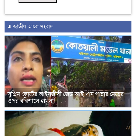
এ জাতীয় আরো সংবাদ
সুপ্রিম কোর্টের আইনজীবী জেড আই খান পান্নার মেয়ের
ওপর বরিশালে হামলা!