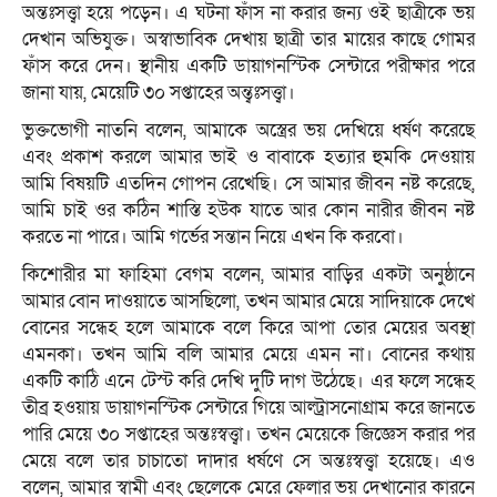
অন্তঃসত্ত্বা হয়ে পড়েন। এ ঘটনা ফাঁস না করার জন্য ওই ছাত্রীকে ভয়
দেখান অভিযুক্ত। অস্বাভাবিক দেখায় ছাত্রী তার মায়ের কাছে গোমর
ফাঁস করে দেন। স্থানীয় একটি ডায়াগনস্টিক সেন্টারে পরীক্ষার পরে
জানা যায়, মেয়েটি ৩০ সপ্তাহের অন্ত্বঃসত্ত্বা।
ভুক্তভোগী নাতনি বলেন, আমাকে অস্ত্রের ভয় দেখিয়ে ধর্ষণ করেছে
এবং প্রকাশ করলে আমার ভাই ও বাবাকে হত্যার হুমকি দেওয়ায়
আমি বিষয়টি এতদিন গোপন রেখেছি। সে আমার জীবন নষ্ট করেছে,
আমি চাই ওর কঠিন শাস্তি হউক যাতে আর কোন নারীর জীবন নষ্ট
করতে না পারে। আমি গর্ভের সন্তান নিয়ে এখন কি করবো।
কিশোরীর মা ফাহিমা বেগম বলেন, আমার বাড়ির একটা অনুষ্ঠানে
আমার বোন দাওয়াতে আসছিলো, তখন আমার মেয়ে সাদিয়াকে দেখে
বোনের সন্ধেহ হলে আমাকে বলে কিরে আপা তোর মেয়ের অবস্থা
এমনকা। তখন আমি বলি আমার মেয়ে এমন না। বোনের কথায়
একটি কাঠি এনে টেস্ট করি দেখি দুটি দাগ উঠেছে। এর ফলে সন্ধেহ
তীব্র হওয়ায় ডায়াগনস্টিক সেন্টারে গিয়ে আল্ট্রাসনোগ্রাম করে জানতে
পারি মেয়ে ৩০ সপ্তাহের অন্তঃস্বত্ত্বা। তখন মেয়েকে জিজ্ঞেস করার পর
মেয়ে বলে তার চাচাতো দাদার ধর্ষণে সে অন্তঃস্বত্ত্বা হয়েছে। এও
বলেন, আমার স্বামী এবং ছেলেকে মেরে ফেলার ভয় দেখানোর কারনে