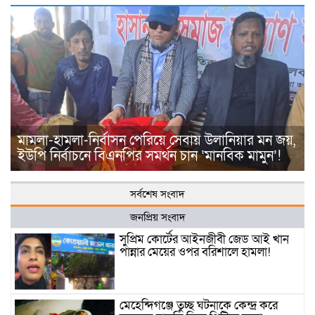
মামলা-হামলা-নির্বাসন পেরিয়ে সেবায় উলানিয়ার মন জয়,
ইউপি নির্বাচনে বিএনপির সমর্থন চান ‘মানবিক মামুন’!
সর্বশেষ সংবাদ
জনপ্রিয় সংবাদ
সুপ্রিম কোর্টের আইনজীবী জেড আই খান
পান্নার মেয়ের ওপর বরিশালে হামলা!
মেহেন্দিগঞ্জে তুচ্ছ ঘটনাকে কেন্দ্র করে