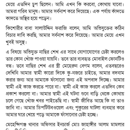
মেয়ে এতদিন চুপ ছিলেন। আমি এখন কি করবো, কোথায় যাবো।
আমরা গরিব মানুষ। আমার সর্বনাশ করে দিয়েছে। এক পর্যায় কাঁদতে
কাদতে অস্থির হয়ে পড়েন।
কিশোরীর বাবা সালাউদ্দিন ফরাজি বলেন, আমি অভিযুক্তের কঠিন
বিচার দাবি করছি, আমার সর্বনাশ করে দিয়েছে। আমার মেয়ে এখন
খুবই অসুস্থ।
এ বিষয়ে অভিযুক্ত নাছির শেখ এর সাথে যোগাযোগের চেষ্টা করলেও
তার কোন খোঁজ পাওয়া যায়নি। তবে তার ব্যবহৃত মোবাইল ফোনটিও
বন্ধ। তবে নাছির শেখ এর স্ত্রী মেহেরুন বেগম বলেন, এতবছরেও
দেখিনি আমার স্বামী কারো দিকে কু-নজরে চাইতে, আমার বদনাম
করার জন্য আর আমাকে ফাঁসানো জন্য এই অপবাদ দিচ্ছে। আমার
স্বামী এই কাজ করতে পারে না। স্বামী এই কাজ করলে এতদিন কেন
প্রকাশ করলো না। আমার স্বামী এই ঘটনা শুনে বাড়ি থেকে কোথায়
চলে গেছে খোঁজ খবর পাইতেছি না। স্বামী জীবিত আছে কি না তাও
জানি না। আমার ডিপটিউবওয়েল এবং পুকুরের ঘাটলা ব্যবহার করে
আমার ঘরে খেয়ে পড়ে আমাকে ফাঁসানোর চেষ্টা হচ্ছে।
মেহেন্দিগঞ্জ থানার অফিসার ইনচার্জ মোঃ জাহাঙ্গীর আলম মামলার