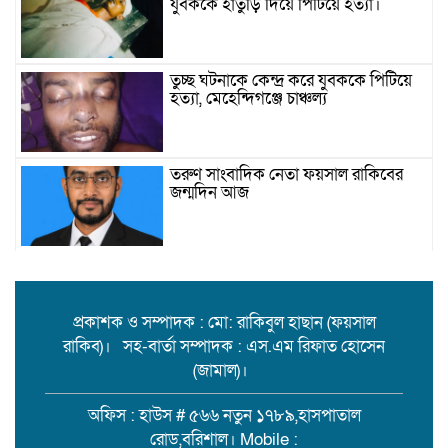
যুবককে হাতুড়ি দিয়ে পিটিয়ে হত্যা।
তুচ্ছ ঘটনাকে কেন্দ্র করে যুবককে পিটিয়ে
হত্যা, মেহেন্দিগঞ্জে চাঞ্চল্য
তরুণ সাংবাদিক নেতা ফয়সাল রাকিবের
জন্মদিন আজ
বিশ্ববাজারে কমল তেলের দাম
প্রকাশক ও সম্পাদক : মো: রাকিবুল হাছান (ফয়সাল
রাকিব)। সহ-বার্তা সম্পাদক : এস.এম রিফাত হোসেন
মামলা-হামলা-নির্বাসন পেরিয়ে সেবায়
(জামাল)।
উলানিয়ার মন জয়, ইউপি নির্বাচনে
বিএনপির সমর্থন চান ‘মানবিক মামুন’!
অফিস : হাউস # ৫৬৬ নতুন ১৭৮৯,হাসপাতাল
রোড,বরিশাল। Mobile :