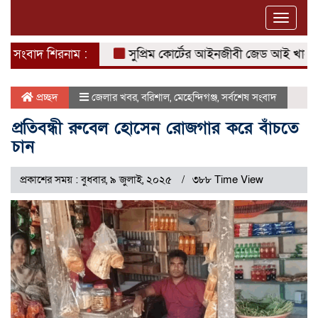
Toggle
naviga
সংবাদ শিরনাম :
সুপ্রিম কোর্টের আইনজীবী জেড আই খান পান্নার
প্রচ্ছদ
জেলার খবর
,
বরিশাল
,
মেহেন্দিগঞ্জ
,
সর্বশেষ সংবাদ
প্রতিবন্ধী রুবেল হোসেন রোজগার করে বাঁচতে
চান
প্রকাশের সময় : বুধবার, ৯ জুলাই, ২০২৫
৩৮৮ Time View