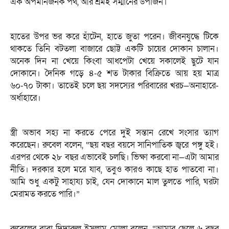
এক অপমানজনক পথ, আর শ্রমই সম্মানের উপার্জন।
হাতের উপর ভর করে হাঁটেন, হাতে জুতা পরেন। জীবনযুদ্ধে টিকে
থাকতে তিনি বটতলা বাজারে ছোট্ট একটি চায়ের দোকান চালান।
অনেক দিন না খেয়ে কিংবা আধপেটা খেয়ে সকালেই ছুটে যান
দোকানে। দৈনিক গড়ে ৪-৫ শত টাকার বিক্রিতে আয় হয় মাত্র
৬০-৭০ টাকা। তাতেই চলে ছয় সদস্যের পরিবারের খরচ—অনাহারে-
অর্ধাহারে।
স্ত্রী অভাব সহ্য না করতে পেরে দুই সন্তান রেখে সংসার ত্যাগ
করেছেন। রুবেল বলেন, “ছয় বছর বয়সে সানিপাতিক জ্বরে পঙ্গু হই।
এরপর থেকে ২৮ বছর এভাবেই চলছি। ভিক্ষা করবো না—এটা আমার
নীতি। দরকার হলে মরে যাব, তবুও কারও কাছে হাত পাতবো না।
আমি শুধু একটু সাহায্য চাই, যেন দোকানে মাল তুলতে পারি, ঘরটা
মেরামত করতে পারি।”
রুবেলের বাবা দিদারুল ইসলাম মোল্লা বলেন, “আমার ছেলে ৬ বছর