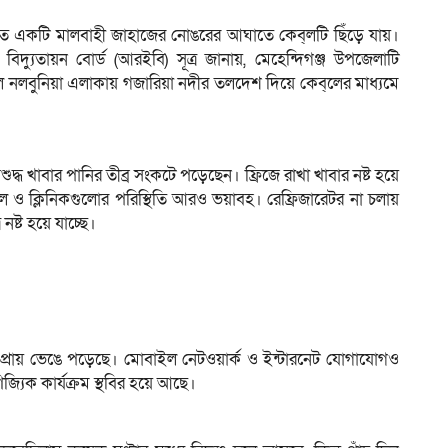
ার রাতে একটি মালবাহী জাহাজের নোঙরের আঘাতে কেব্‌লটি ছিঁড়ে যায়।
দ্যুতায়ন বোর্ড (আরইবি) সূত্র জানায়, মেহেন্দিগঞ্জ উপজেলাটি
ালে নলবুনিয়া এলাকায় গজারিয়া নদীর তলদেশ দিয়ে কেব্‌লের মাধ্যমে
ুদ্ধ খাবার পানির তীব্র সংকটে পড়েছেন। ফ্রিজে রাখা খাবার নষ্ট হয়ে
ল ও ক্লিনিকগুলোর পরিস্থিতি আরও ভয়াবহ। রেফ্রিজারেটর না চলায়
নষ্ট হয়ে যাচ্ছে।
্রমও প্রায় ভেঙে পড়েছে। মোবাইল নেটওয়ার্ক ও ইন্টারনেট যোগাযোগও
্যিক কার্যক্রম স্থবির হয়ে আছে।