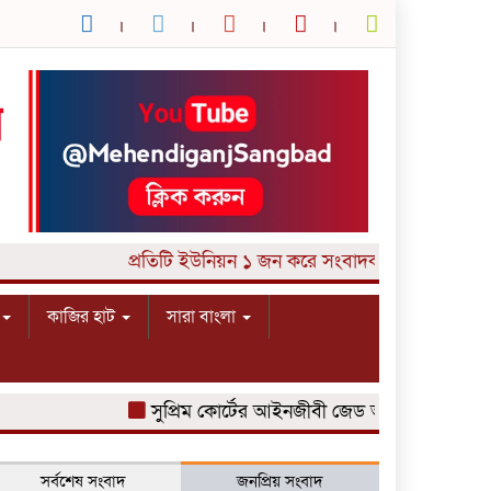
প্রতিটি ইউনিয়ন ১ জন করে সংবাদকর্মী আবশ্যক। যোগ
কাজির হাট
সারা বাংলা
সুপ্রিম কোর্টের আইনজীবী জেড আই খান পান্নার মেয়ের
সর্বশেষ সংবাদ
জনপ্রিয় সংবাদ