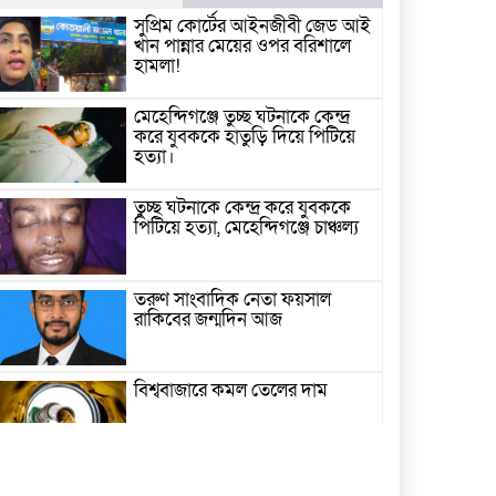
সুপ্রিম কোর্টের আইনজীবী জেড আই
খান পান্নার মেয়ের ওপর বরিশালে
হামলা!
মেহেন্দিগঞ্জে তুচ্ছ ঘটনাকে কেন্দ্র
করে যুবককে হাতুড়ি দিয়ে পিটিয়ে
হত্যা।
তুচ্ছ ঘটনাকে কেন্দ্র করে যুবককে
পিটিয়ে হত্যা, মেহেন্দিগঞ্জে চাঞ্চল্য
তরুণ সাংবাদিক নেতা ফয়সাল
রাকিবের জন্মদিন আজ
বিশ্ববাজারে কমল তেলের দাম
মামলা-হামলা-নির্বাসন পেরিয়ে