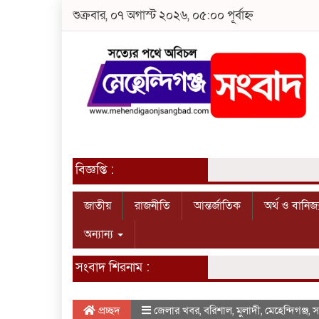
শুক্রবার, ০৭ অগাস্ট ২০২৬, ০৫:০০ পূর্বাহ্ন
বিজ্ঞপ্তি :
জাতীয়
রাজনীতি
আন্তর্জাতিক
অর্থ ও বানিজ্
অন্যান্য
সংবাদ শিরনাম :
প্রচ্ছদ
জেলার খবর
,
বরিশাল
,
মুলাদী
,
মেহেন্দিগঞ্জ
,
স