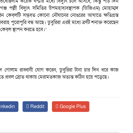
েবেছিলাম কয়েক ঘণ্টার মধ্যে বিদ্যুৎ চলে আসবে, কিন্তু পাঁচ দিন
্জ পল্লী বিদ্যুৎ সমিতির উপমহাব্যবস্থাপক (ডিজিএম) মোহাম্মদ
ন কেব্‌লটি সম্ভবত কোনো নৌযানের নোঙরের আঘাতে ক্ষতিগ্রস্ত
হ পুরোপুরি বন্ধ আছে। ডুবুরিরা এরই মধ্যে ত্রুটি শনাক্ত করেছেন
েব্‌ল স্থাপন করতে হবে।’
াম্মদ গোলাম রাব্বানী যোগ করেন, ডুবুরিরা টানা চার দিন ধরে কাজ
দীতে প্রবল স্রোত থাকায় মেরামতকাজ অত্যন্ত কঠিন হয়ে পড়েছে।
inkedin
Reddit
Google Plus