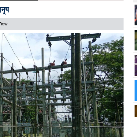
ানুষ
View