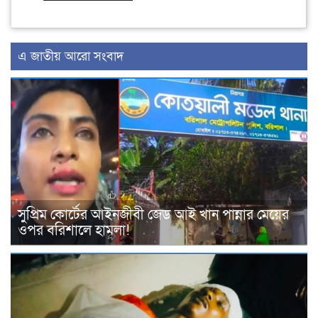
এ জাতীয় আরো সংবাদ
সুপ্রিম কোর্টের আইনজীবী জেড আই খান পান্নার মেয়ের
ওপর বরিশালে হামলা!