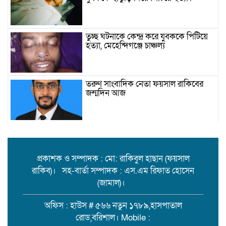
তুচ্ছ ঘটনাকে কেন্দ্র করে যুবককে পিটিয়ে
হত্যা, মেহেন্দিগঞ্জে চাঞ্চল্য
তরুণ সাংবাদিক নেতা ফয়সাল রাকিবের
জন্মদিন আজ
বিশ্ববাজারে কমল তেলের দাম
প্রকাশক ও সম্পাদক : মো: রাকিবুল হাছান (ফয়সাল
রাকিব)। সহ-বার্তা সম্পাদক : এস.এম রিফাত হোসেন
মামলা-হামলা-নির্বাসন পেরিয়ে সেবায়
(জামাল)।
উলানিয়ার মন জয়, ইউপি নির্বাচনে
বিএনপির সমর্থন চান ‘মানবিক মামুন’!
অফিস : হাউস # ৫৬৬ নতুন ১৭৮৯,হাসপাতাল
রোড,বরিশাল। Mobile :
বিয়ের দাওয়াত শেষে ফেরা হলো না: