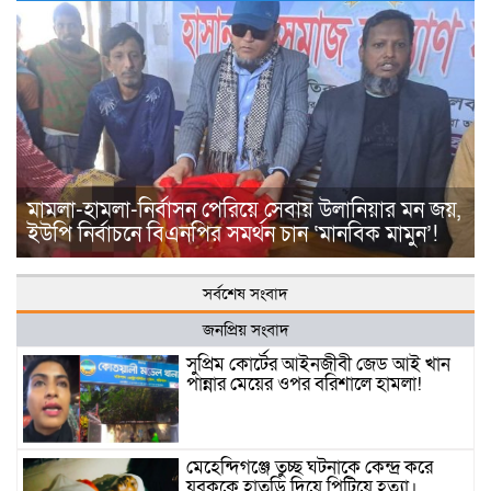
মামলা-হামলা-নির্বাসন পেরিয়ে সেবায় উলানিয়ার মন জয়,
ইউপি নির্বাচনে বিএনপির সমর্থন চান ‘মানবিক মামুন’!
সর্বশেষ সংবাদ
জনপ্রিয় সংবাদ
সুপ্রিম কোর্টের আইনজীবী জেড আই খান
পান্নার মেয়ের ওপর বরিশালে হামলা!
মেহেন্দিগঞ্জে তুচ্ছ ঘটনাকে কেন্দ্র করে
যুবককে হাতুড়ি দিয়ে পিটিয়ে হত্যা।