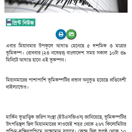
এবার মিয়ানমার উপকূলে আঘাত হেনেছে ৫ দশমিক ৩ মাত্রার
ভূমিকম্প। রোববার (২৩ নভেম্বর) বাংলাদেশ সময় সকাল ১০টা ৩৯
মিনিটে আঘাত হানে এই ভূকম্পন।
মিয়ানমারের পাশাপাশি ভূমিকম্পটির প্রভাব অনুভূত হয়েছে প্রতিবেশী
থাইল্যান্ডেও।
মার্কিন ভূতাত্ত্বিক জরিপ সংস্থা (ইউএসজিএস) জানিয়েছে, ভূমিকম্পটির
উৎপত্তিস্থল ছিল মিয়ানমারের দাওয়েই শহর থেকে ২৬৭ কিলোমিটার
পশ্চিম-দক্ষিণপশ্চিমে আন্দামান সাগরে। কেন্দ্র ছিল ভূপৃষ্ঠ থেকে ১০